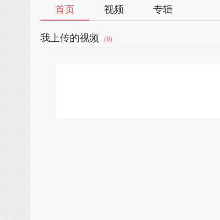
首页
视频
专辑
我上传的视频
(0)