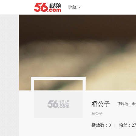
导航
桥公子
IP属地：未
桥公子
播放数：
0
|
粉丝：
27