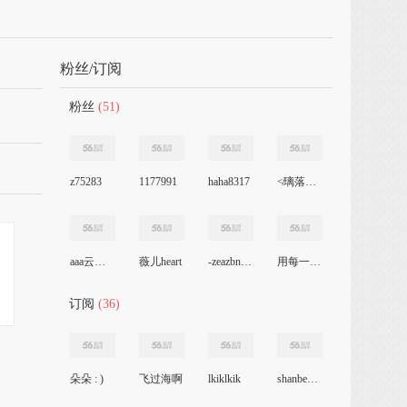
粉丝/订阅
粉丝
(51)
z75283
1177991
haha8317
≮璃落★幽客≯
aaa云数据时代
薇儿heart
-zeazbnvtbj
用每一个呼吸爱
订阅
(36)
朵朵 : )
飞过海啊
lkiklkik
shanbentegong