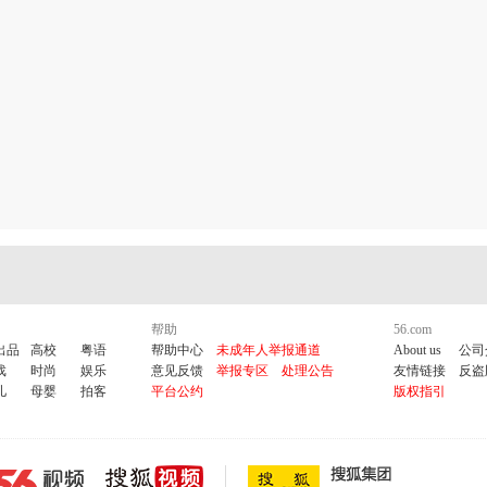
帮助
56.com
出品
高校
粤语
帮助中心
未成年人举报通道
About us
公司
戏
时尚
娱乐
意见反馈
举报专区
处理公告
友情链接
反盗
儿
母婴
拍客
平台公约
版权指引