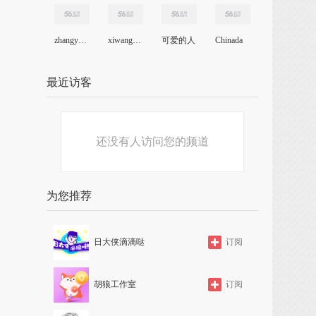
zhangyuan831223
xiwangwang1
可爱的人
Chinada
最近访客
还没有人访问您的频道
为您推荐
日大侠滴滴哒
订阅
胡狼工作室
订阅