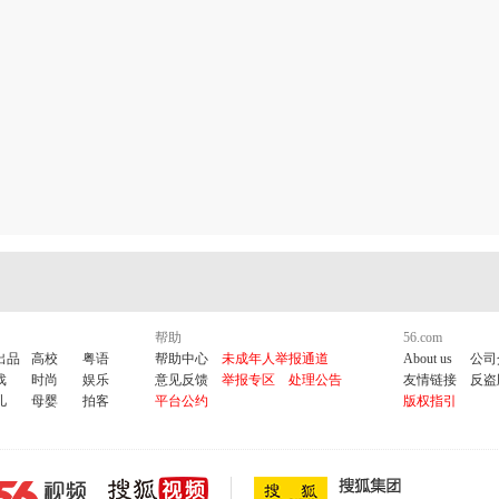
帮助
56.com
出品
高校
粤语
帮助中心
未成年人举报通道
About us
公司
戏
时尚
娱乐
意见反馈
举报专区
处理公告
友情链接
反盗
儿
母婴
拍客
平台公约
版权指引