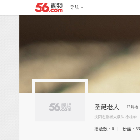
导航
圣诞老人
IP属地
沈阳志愿者太极队 徐桂华
播放数：
0
|
粉丝：
53