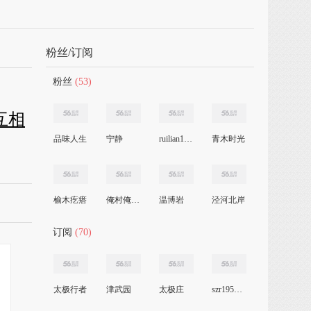
粉丝/订阅
粉丝
(53)
互相
品味人生
宁静
ruilian12345
青木时光
榆木疙瘩
俺村俺最靓
温博岩
泾河北岸
订阅
(70)
太极行者
津武园
太极庄
szr19571125