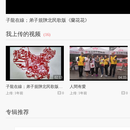
子龍在線；弟子規陝北民歌版《蘭花花》
我上传的视频
(16)
02:13
04:35
子龍在線；弟子規陝北民歌版《蘭花花》
人間有愛
上传: 1年前
0
上传: 1年前
0
专辑推荐