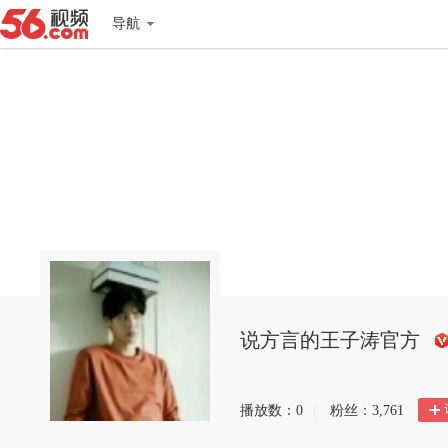
导航
说方言的王子涛官方
搜
狐
播放数：
0
|
粉丝：
3,761