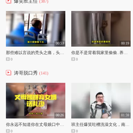
爆笑班主任
(387)
00:53
00:19
那些难以言说的秃头之痛，头更秃了，我更强了！
你是不是背着我家里偷偷..养猫了？
0
0
涛哥脱口秀
(141)
00:26
01:59
你永远不知道你在丈母娘口中的形象#幽默短剧#配音模仿
班主任爆笑吐槽洗澡文化，南方人太费水，北方人搓秃噜皮！
0
0