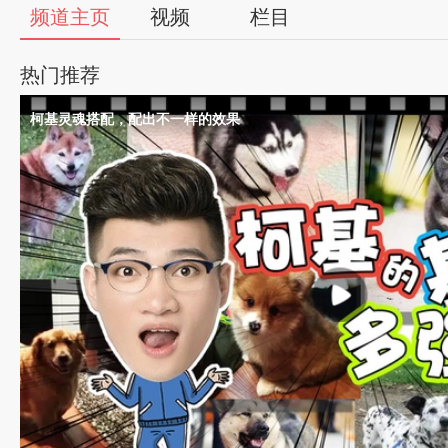
56
频道主页
视频
栏目
视
热门推荐
频
柯基灵魂搭配，配出不一样的效果
自
媒
体
出
品
人