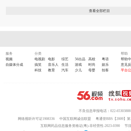
查看全部栏目
服务
分类
帮助
视频
电视剧
电影
综艺
56出品
高校
粤语
帮助
自媒体分成
搞笑
音乐人
生活
游戏
时尚
娱乐
意见
科技
教育
汽车
少儿
母婴
拍客
平台
不良信息举报电话：022-65303888
网络视听许可证1908336
中国互联网诚信联盟
粤通管BBS【2009】第
互联网药品信息服务资格证(粤)-非经营性-2023-0390
节目