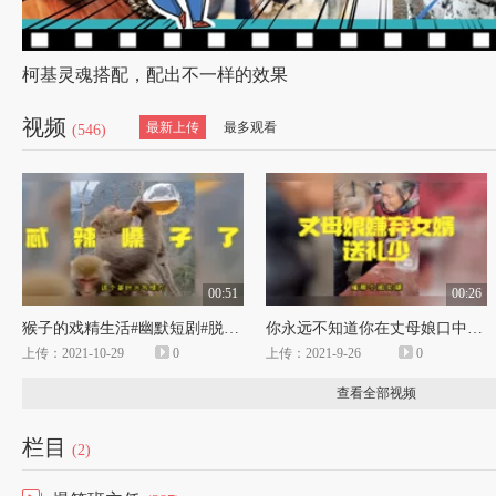
柯基灵魂搭配，配出不一样的效果
视频
最新上传
最多观看
(546)
00:51
00:26
猴子的戏精生活#幽默短剧#脱口秀
你永远不知道你在丈母娘口中的形象#幽默短剧#配音模仿
上传：2021-10-29
0
上传：2021-9-26
0
查看全部视频
栏目
(2)