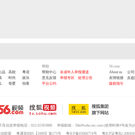
帮助
56.com
出品
高校
粤语
帮助中心
未成年人举报通道
About us
公司
戏
时尚
娱乐
意见反馈
举报专区
处理公告
友情链接
反盗
儿
母婴
拍客
平台公约
版权指引
不良信息举报电话：022-65303888
举报邮箱：56kf#sohu-inc.com (使用时将#号改为@
诚信联盟
粤通管BBS【2009】第175号
粤ICP备05006774号
粤ICP证粤B2-200410