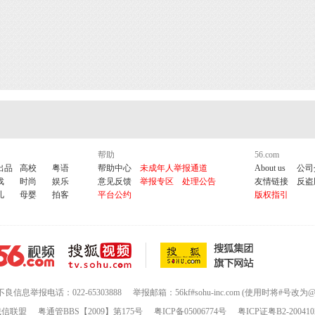
帮助
56.com
出品
高校
粤语
帮助中心
未成年人举报通道
About us
公司
戏
时尚
娱乐
意见反馈
举报专区
处理公告
友情链接
反盗
儿
母婴
拍客
平台公约
版权指引
不良信息举报电话：022-65303888
举报邮箱：56kf#sohu-inc.com (使用时将#号改为@
诚信联盟
粤通管BBS【2009】第175号
粤ICP备05006774号
粤ICP证粤B2-200410