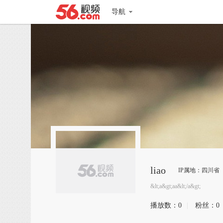
导航
liao
IP属地：四川省
&lt;a&gt;aa&lt;/a&gt;
播放数：
0
|
粉丝：
0