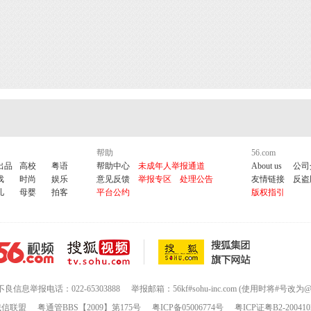
帮助
56.com
出品
高校
粤语
帮助中心
未成年人举报通道
About us
公司
戏
时尚
娱乐
意见反馈
举报专区
处理公告
友情链接
反盗
儿
母婴
拍客
平台公约
版权指引
不良信息举报电话：022-65303888
举报邮箱：56kf#sohu-inc.com (使用时将#号改为@
诚信联盟
粤通管BBS【2009】第175号
粤ICP备05006774号
粤ICP证粤B2-200410