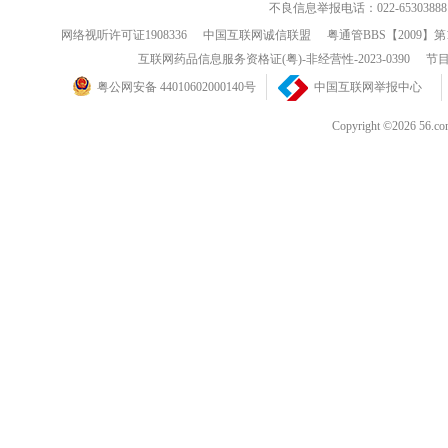
不良信息举报电话：022-65303888
网络视听许可证1908336
中国互联网诚信联盟
粤通管BBS【2009】第
互联网药品信息服务资格证(粤)-非经营性-2023-0390
节目
粤公网安备 44010602000140号
中国互联网举报中心
Copyright ©202