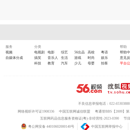
服务
分类
帮助
视频
电视剧
电影
综艺
56出品
高校
粤语
帮助
自媒体分成
搞笑
音乐人
生活
游戏
时尚
娱乐
意见
科技
教育
汽车
少儿
母婴
拍客
平台
不良信息举报电话：022-65303888
网络视听许可证1908336
中国互联网诚信联盟
粤通管BBS【2009】第
互联网药品信息服务资格证(粤)-非经营性-2023-0390
节目
粤公网安备 44010602000140号
中国互联网举报中心