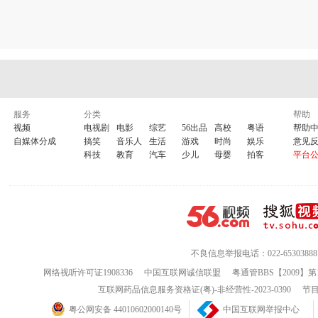
服务
分类
帮助
视频
电视剧
电影
综艺
56出品
高校
粤语
帮助
自媒体分成
搞笑
音乐人
生活
游戏
时尚
娱乐
意见
科技
教育
汽车
少儿
母婴
拍客
平台
不良信息举报电话：022-65303888
网络视听许可证1908336
中国互联网诚信联盟
粤通管BBS【2009】第
互联网药品信息服务资格证(粤)-非经营性-2023-0390
节目
粤公网安备 44010602000140号
中国互联网举报中心