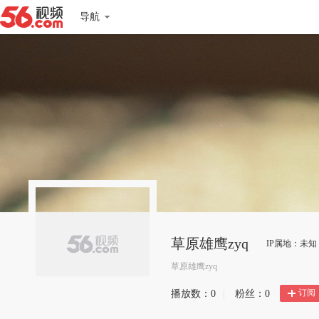
导航
草原雄鹰zyq
IP属地：未知
草原雄鹰zyq
订阅
播放数：
0
|
粉丝：
0