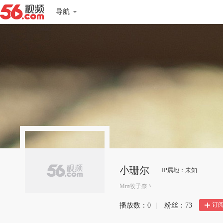
导航
小珊尔
IP属地：未知
Mm牧子奈丶
订
播放数：
0
|
粉丝：
73