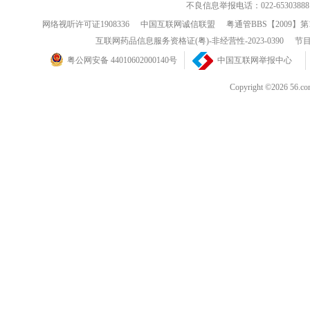
不良信息举报电话：022-65303888
网络视听许可证1908336
中国互联网诚信联盟
粤通管BBS【2009】第
互联网药品信息服务资格证(粤)-非经营性-2023-0390
节目
粤公网安备 44010602000140号
中国互联网举报中心
Copyright ©202