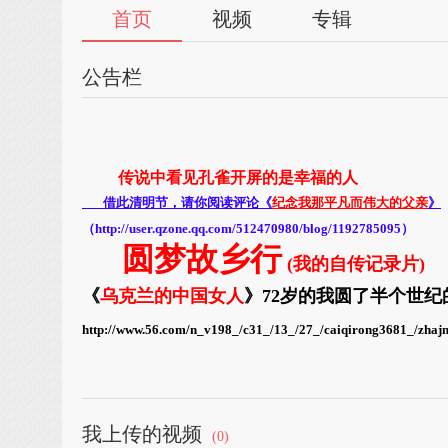
首页
视频
专辑
公告栏
传说中看见孔雀开屏的是幸福的人
借此清明节，请你阅读评论《
纪念我那平凡而伟大的父亲
》
（
http://user.qzone.qq.com/512470980/blog/1192785095
）
圆梦故乡行
(我的自传记录片)
《
乌克兰的中国女人
》
72岁的我圆了半个世
http://www.56.com/n_v198_/c31_/13_/27_/caiqirong3681_/zh
在欧州著名第三大广场---乌克兰的列宁广场
我上传的视频
(0)