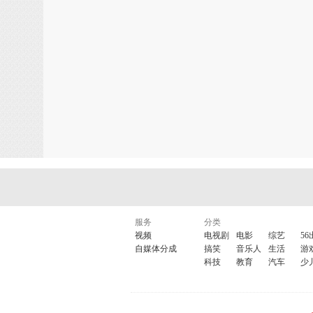
人的一生,也和大自然一样,有她的
落,月缺,月圆. 我们每一个人,都是
的...年轻人大可不必着急, 老年人
统美德! 在成语词典里,又有多少关
老当益壮,老谋深算,老树新花,老将出
甚至还有"不听老人言,吃亏在眼前"
是,我们每个人,都不可避免的,要走
天生万物,各有其美!美,她无处不
服务
分类
视频
电视剧
电影
综艺
56
的老年,自有少年.青年和中年不可
自媒体分成
搞笑
音乐人
生活
游
科技
教育
汽车
少
老年之美在于形,她虽然