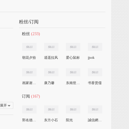
粉丝/订阅
粉丝
(233)
朝花夕拾
逍遥拉风
爱心鼠标
jjsok
画家谢廸威
康乃馨
东南世纪城
书香贤儒
订阅
(167)
展开
郭名德(湖南桂东)
东方小石
阳光
誠信網游代練