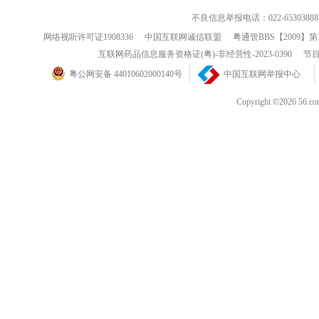
不良信息举报电话：022-65303888
网络视听许可证1908336
中国互联网诚信联盟
粤通管BBS【2009】第
互联网药品信息服务资格证(粤)-非经营性-2023-0390
节目
粤公网安备 44010602000140号
中国互联网举报中心
Copyright ©202