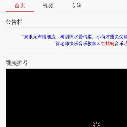
首页
视频
专辑
公告栏
“泉眼无声惜细流，树阴照水爱晴柔。小荷才露尖尖
徐老师快乐音乐教室
红蜻蜓
音乐
&
视频推荐