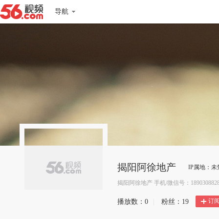
导航
揭阳阿徐地产
IP属地：未
揭阳阿徐地产 手机/微信号：1890308828
订
播放数：
0
|
粉丝：
19