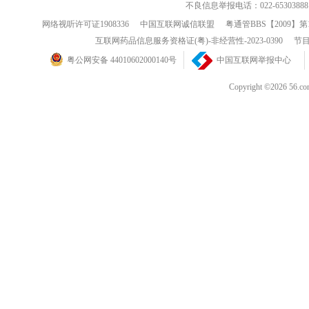
不良信息举报电话：022-65303888
网络视听许可证1908336
中国互联网诚信联盟
粤通管BBS【2009】第
互联网药品信息服务资格证(粤)-非经营性-2023-0390
节目
粤公网安备 44010602000140号
中国互联网举报中心
Copyright ©202