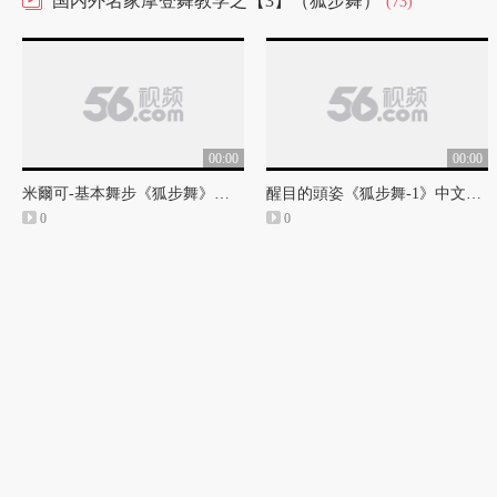
国内外名家摩登舞教学之【3】（狐步舞）
(73)
00:00
00:00
米爾可-基本舞步《狐步舞》中文字幕
醒目的頭姿《狐步舞-1》中文字幕
0
0