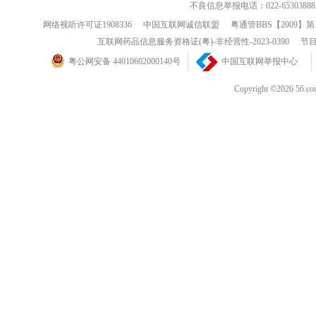
不良信息举报电话：022-65303888
网络视听许可证1908336
中国互联网诚信联盟
粤通管BBS【2009】第
互联网药品信息服务资格证(粤)-非经营性-2023-0390
节目
粤公网安备 44010602000140号
中国互联网举报中心
Copyright ©202