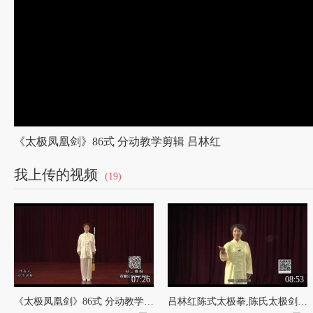
《太极凤凰剑》86式 分动教学剪辑 吕林红
我上传的视频
(19)
07:26
08:53
《太极凤凰剑》86式 分动教学剪辑 吕林红
吕林红陈式太极拳,陈氏太极剑63式教学在线观看