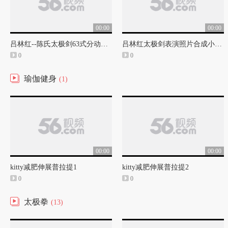
00:00
00:00
吕林红--陈氏太极剑63式分动教学
吕林红太极剑表演照片合成小电影
0
0
瑜伽健身
(1)
00:00
00:00
kitty减肥伸展普拉提1
kitty减肥伸展普拉提2
0
0
太极拳
(13)