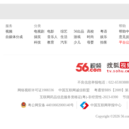
服务
分类
帮助
视频
电视剧
电影
综艺
56出品
高校
粤语
帮助
自媒体分成
搞笑
音乐人
生活
游戏
时尚
娱乐
意见
科技
教育
汽车
少儿
母婴
拍客
平台
不良信息举报电话：022-65303888
网络视听许可证1908336
中国互联网诚信联盟
粤通管BBS【2009】第
互联网药品信息服务资格证(粤)-非经营性-2023-0390
节目
粤公网安备 44010602000140号
中国互联网举报中心
Copyright ©202