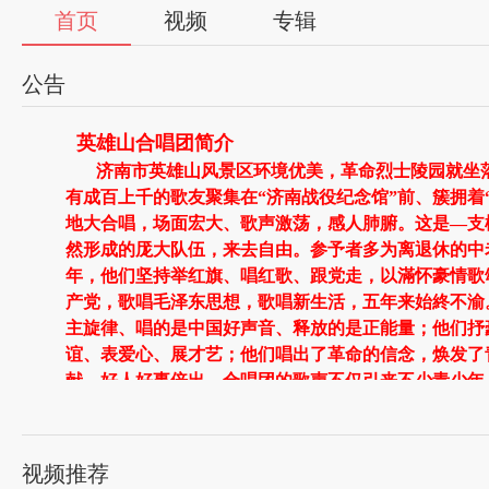
首页
视频
专辑
公告
英雄山合唱团简介
济南市英雄山风景区环境优美，革命烈士陵园就坐落
有成百上千的歌友聚集在“济南战役纪念馆”前、簇拥着
地大合唱，场面宏大、歌声激荡，感人肺腑。这是—支
然形成的厐大队伍，来去自由。参予者多为离退休的中
年，他们坚持举红旗、唱红歌、跟党走，以滿怀豪情歌
产党，歌唱毛泽东思想，歌唱新生活，五年来始終不渝
主旋律、唱的是中国好声音、释放的是正能量；他们抒
谊、表爱心、展才艺；他们唱出了革命的信念，焕发了
献，好人好事倍出。合唱团的歌声不仅引来不少青少年
来唱歌，更是引起了省市有关组织的关怀和各大媒体的
团”已成为济南市的一道亮丽的风景线、进行革命传统
导 2016年元月
视频推荐