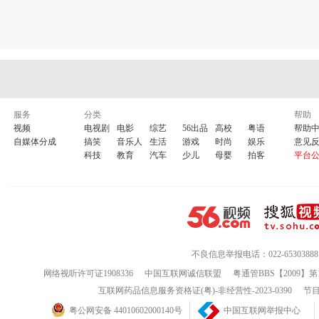
服务
分类
帮助
视频
电视剧
电影
综艺
56出品
高校
粤语
帮助
自媒体分成
搞笑
音乐人
生活
游戏
时尚
娱乐
意见
科技
教育
汽车
少儿
母婴
拍客
平台
不良信息举报电话：022-65303888
网络视听许可证1908336
中国互联网诚信联盟
粤通管BBS【2009】第
互联网药品信息服务资格证(粤)-非经营性-2023-0390
节目
粤公网安备 44010602000140号
中国互联网举报中心