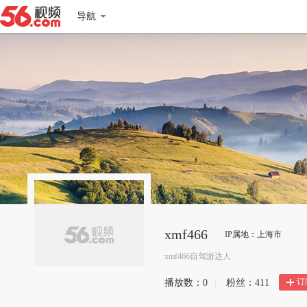
导航
xmf466
IP属地：上海市
xmf466自驾游达人
订
播放数：
0
|
粉丝：
411