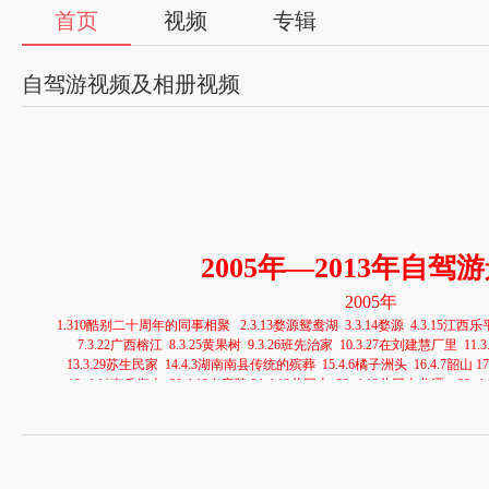
首页
视频
专辑
自驾游视频及相册视频
2005年—2013年自驾
2005年
1.
310酷别二十周年的同事相聚
2.3.13婺源鸳鸯湖
3.3.14婺源
4.3.15江西乐
7.3.22广西榕江
8.3.25黄果树
9.3.26班先治家
10.3.27在刘建慧厂里
11.
13.3.29苏生民家
14.4.3湖南南县传统的殡葬
15.4.6橘子洲头
16.4.7韶山
1
19..4.11南岳衡山
20.4.12炎帝陵
21.4.12井冈山
22..4.13井冈山龙潭
23..
25.17-九江
26.18景德镇
27.6.4北京影视城
28.6.5北京世界公园
29..
31.6.25北京门头沟
32.6.26北京陶然亭
33.7.24西柏坡
34.7.28野三坡
35.7.
38.8.4北戴河
39.8.6趵突泉
40.8.7泰山（1）
41.8.7泰山
（2）
42.9.30黄
2006年—2007年
44.7.2江平湖
45.8.25上海一角
46.8.26松江方塔
47.5.3仙都（1）
48.5.3仙