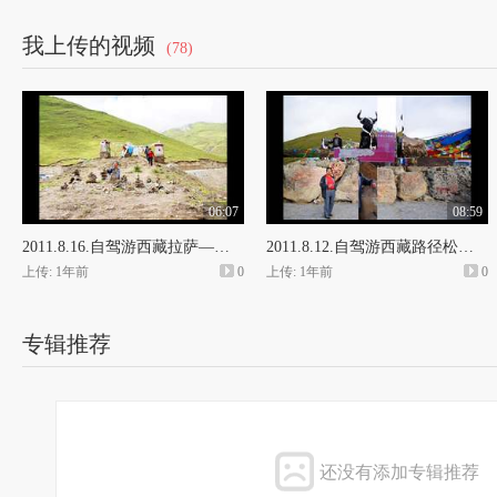
2008年
51.4.2天目湖
52.4.10长风公园
53.4.23龙泉村八卦村
54.4.23丽水神龙谷
5
我上传的视频
(78)
57.4.27鼓浪屿
58.4.28石狮
59.4.29南靖土楼
60.5.1寻乌橘子园
61.5.2重
64.5.10广州昆山森林公园
65.5.12开平碉楼
66.5.13奇特的灯具
67.5.1
69..5.15玉林龙泉洞
70.5.16玉林神秘的宫殿（1）
71.5.16玉林神秘的宫殿
73.5.16玉林神秘的宫殿（4）
74.5.17柳州奇石城（1）
75.5.17柳州奇石城
78.5.18天下第一长发村
79.5.21凤凰古城（1）
80.5.21凤凰古城（2）
81.5.
（1）
84.5.27武当山（2）
85.5.28襄樊诸葛广场
86.5.30游览云梦（钓鱼）
8
2009年
06:07
08:59
88.9.21溪口
89.9.22浙江天台山
90.9.22济公故里
91.9.23江南大峡谷
92.9.
94.9.24丽水神仙居（2）
95.5.24江郎山
96.9.26三清山（1）
97.26三清山（2）
2011.8.16.自驾游西藏拉萨—日喀则
2011.8.12.自驾游西藏路径松多—拉萨
100.9.29江西万年
101.9.30婺源
102.10.1景德镇古瓷窑
104.12.18与香港
上传: 1年前
0
上传: 1年前
0
2010年
106.4.11天柱山
107.4.13神农架（1）
108.4.13神农架（2）
109.4.1
111.4.21去重庆（2）
112.4.22丰都鬼城
113.4.23重庆（1）
114.4.23重庆（2）
117.4.23重庆（5）
118.4.24大足石刻
119.4.24自贡杜先谋家
120.4.25
专辑推荐
122.5.1雅安到西安（1）
123.5.1雅安到西安（2）
124.5.6三门峡大坝
125.
127.5.8少林寺（1）
128.5.8少林寺（2）
129.5.8少林寺（3）
130.5.
132.5.9云台山（1）
133.5.9云台山（2）
134.5.9云台山（3）
135.5.1
137.5.12壶口瀑布（1）
138.5.12壶口瀑布（2）
139.5.12壶口瀑布到
141.5.13平遥古城（2）
142.5.13乔家大院（1）
143.5.13乔家大院（2）
144
146.5.14五台山（3）
147.5.18大同到包头
148.5.22成吉思汗陵（1）
149.5.2
还没有添加专辑推荐
151.5.25-26草原大通道
152.5.27-28草原大通道（1）
153.5.27-28草原大通
155.5.30呼伦贝尔草原辉河湿地（1）
156.5.30呼伦贝尔草原辉河湿地（2
）
1