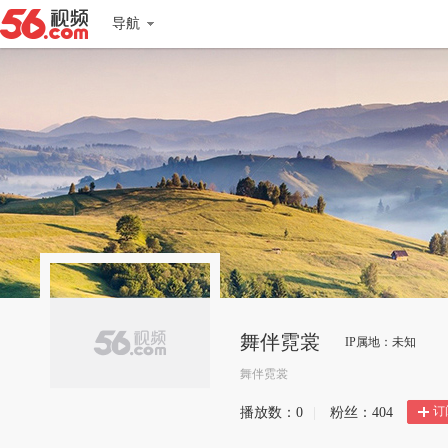
导航
舞伴霓裳
IP属地：未知
舞伴霓裳
订
播放数：
0
|
粉丝：
404