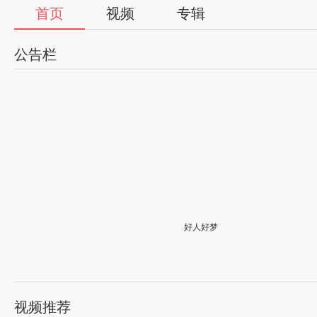
首页
视频
专辑
公告栏
好人好梦
舞在三十五年后的今天
舞蹈是儿时最大的梦想， ，下放，后因所谓出身问题而击
子，也不敢再想这个梦了，近两年因生活和身体的不顺，让
盘王云生老师的舞蹈碟片，我又随他走入了儿时的梦境。人
视频推荐