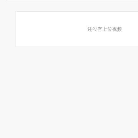
灯光熄灭了 音乐静止了 滴下的眼泪已停不住了
天下起雨了 人是不快乐了 心里也冷呼呼了
还没有上传视频