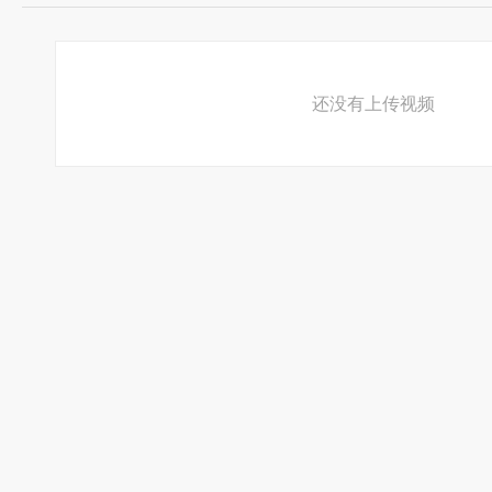
还没有上传视频
蠡县社区系统有关连接
发展新党员党支部大会程序
蠡县南城社区
1.
2
.
3.
的症状与预防
蠡县南城社区居民文明用语应征稿
李学增同志的
5.
6.
学习实践科学发展观要与构建“和谐社区”紧密联系--齐英杰辅导
9.
蠡县
委会科普工作主要事迹
蠡县南城社区居民服务站机构设置和服务内容
何杰同志先进事迹
10.
11.