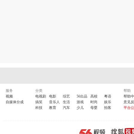
件应急预案
蠡县南城社区党支部致异地流动党员的函
蠡县南城
13
.
14
南城社区在学习科学发展观第一阶段进程中的汇报
蠡县南城社区劳
16.
城社区2009年上半年工作总结
18.蠡县南城社区文化艺术社章程
蠡
19.
动第一阶段总结暨转段报告
围绕社区实际搞好学习实践科学发展观
20.
道理--李光明辅导
以党的十七届四中全会精神为动力认真践行科学发
22.
科学发展观活动中要准确把握精神实质 -- 杜占坡辅导
蠡县北城社区
24.
查材料
蠡县东城社区领导班子贯彻落实科学发展观情况分析检
蠡
25.
26.
展观分析检查材料
蠡县中城社区领导班子分析检查材料
蠡县商城
27.
28.
社区学习实践
科学发展观第二阶段 总结
保定社区网
蠡县政府网
社区党工委（新浪)
南城社区（新浪)
西城社区（
北城社区（新浪)
中城社区（新浪)
商城社区（新浪）
南城社区文艺社（新浪
社区党工委56网
东城社区56网
西城社区56网
北城社区56网
商城社区5
中城社区56网
南城文艺社56网
东城社区（新浪）
南城社区56网
蠡县
服务
分类
帮助
视频
电视剧
电影
综艺
56出品
高校
粤语
帮助
蠡县社区主页
视图2（社区活动）
蠡县社区综合
视图4(国旗喜庆）
自媒体分成
搞笑
音乐人
生活
游戏
时尚
娱乐
意见
视图5（鲜花蜡烛）
视图6(节日庆典）
视图7(综合）
视图8（
科技
教育
汽车
少儿
母婴
拍客
平台
视图9(花草）
视图10(FLASH时钟）
视图11(999朵玫瑰）
视图12(
视图13（生日礼物）
视图14（古典 ）
视图15（舞台背景）
视图16
视图17（美丽风景）
视图18（本社区水波作品）
视图19（荷花）
视图20(时钟大图
视图21（社区活动）
大图花卉1
大图花卉2
大图