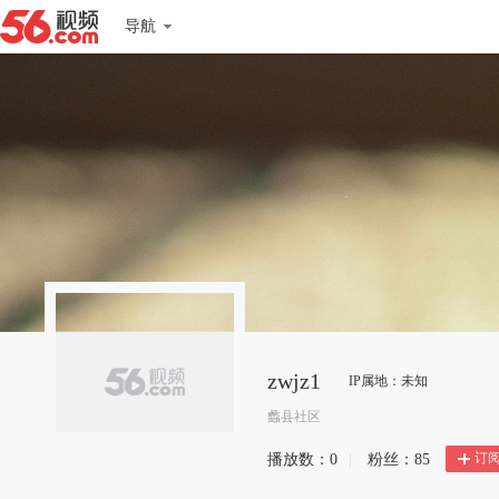
导航
zwjz1
IP属地：未知
蠡县社区
订
播放数：
0
|
粉丝：
85