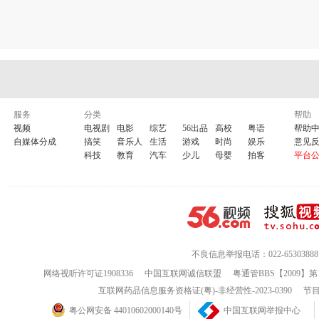
服务
分类
帮助
视频
电视剧
电影
综艺
56出品
高校
粤语
帮助
自媒体分成
搞笑
音乐人
生活
游戏
时尚
娱乐
意见
科技
教育
汽车
少儿
母婴
拍客
平台
不良信息举报电话：022-65303888
网络视听许可证1908336
中国互联网诚信联盟
粤通管BBS【2009】第
互联网药品信息服务资格证(粤)-非经营性-2023-0390
节目
粤公网安备 44010602000140号
中国互联网举报中心