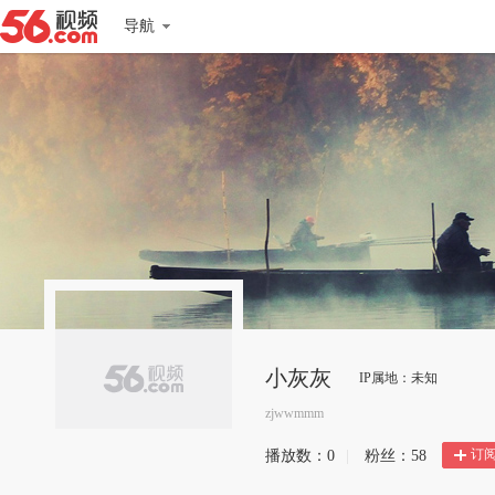
导航
小灰灰
IP属地：未知
zjwwmmm
订
播放数：
0
|
粉丝：
58