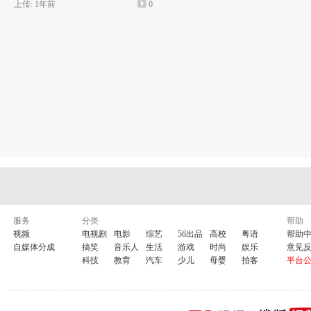
上传: 1年前
0
服务
分类
帮助
视频
电视剧
电影
综艺
56出品
高校
粤语
帮助
自媒体分成
搞笑
音乐人
生活
游戏
时尚
娱乐
意见
科技
教育
汽车
少儿
母婴
拍客
平台