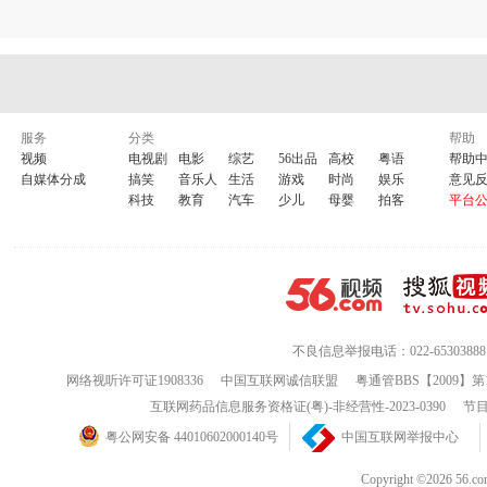
服务
分类
帮助
视频
电视剧
电影
综艺
56出品
高校
粤语
帮助
自媒体分成
搞笑
音乐人
生活
游戏
时尚
娱乐
意见
科技
教育
汽车
少儿
母婴
拍客
平台
不良信息举报电话：022-65303888
网络视听许可证1908336
中国互联网诚信联盟
粤通管BBS【2009】第
互联网药品信息服务资格证(粤)-非经营性-2023-0390
节目
粤公网安备 44010602000140号
中国互联网举报中心
Copyright ©202