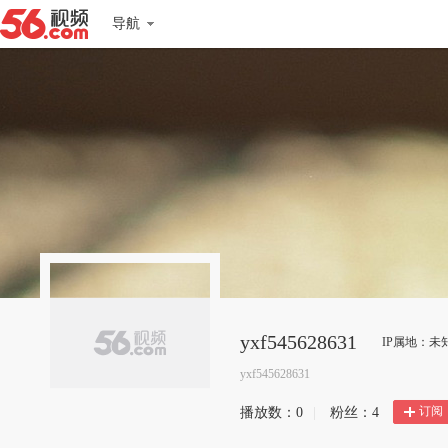
导航
yxf545628631
IP属地：未
yxf545628631
订阅
播放数：
0
|
粉丝：
4