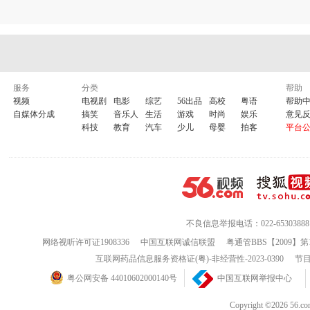
服务
分类
帮助
视频
电视剧
电影
综艺
56出品
高校
粤语
帮助
自媒体分成
搞笑
音乐人
生活
游戏
时尚
娱乐
意见
科技
教育
汽车
少儿
母婴
拍客
平台
不良信息举报电话：022-65303888
网络视听许可证1908336
中国互联网诚信联盟
粤通管BBS【2009】第
互联网药品信息服务资格证(粤)-非经营性-2023-0390
节目
粤公网安备 44010602000140号
中国互联网举报中心
Copyright ©202