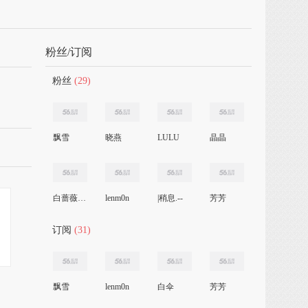
粉丝/订阅
粉丝
(29)
飘雪
晓燕
LULU
晶晶
白蔷薇之刑
lenm0n
|稍息.--
芳芳
订阅
(31)
飘雪
lenm0n
白伞
芳芳