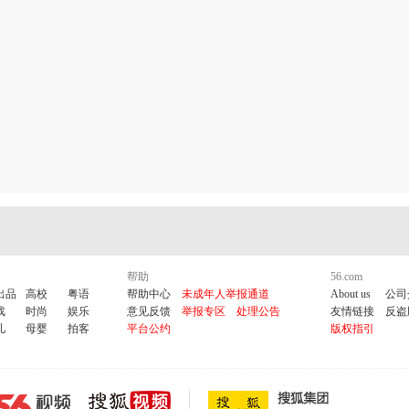
帮助
56.com
出品
高校
粤语
帮助中心
未成年人举报通道
About us
公司
戏
时尚
娱乐
意见反馈
举报专区
处理公告
友情链接
反盗
儿
母婴
拍客
平台公约
版权指引