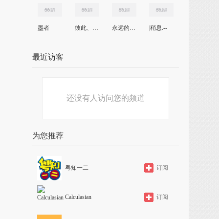
墨者
彼此、结束
永远的原创
|稍息.--
最近访客
还没有人访问您的频道
为您推荐
粤知一二
订阅
Calculasian
订阅