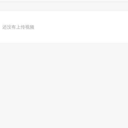
海狗油软胶囊
海狗胶囊
还没有上传视频
葡萄利口酒750ml
去屑修护洗发乳
抑螨滋养特惠装
抑螨滋养沐浴乳
·
直销联盟网
·
直销中国网
网
·
泛太直销研究网