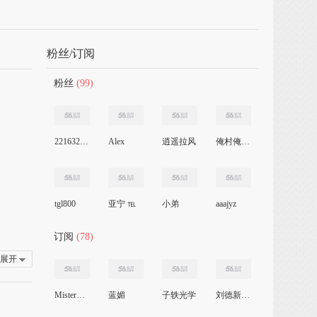
粉丝/订阅
粉丝
(99)
2216328096
Alex
逍遥拉风
俺村俺最靓
tgl800
亚宁 ℡
小弟
aaajyz
订阅
(78)
展开
Mistery莎
蓝媚
子轶光学
刘德新教授健康讲座