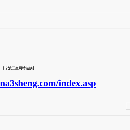
【宁波三生网站链接】
ina3sheng.com/index.asp
畅清舒口服液
乳黄金高钙片
胶原蛋白胶囊
角鲨烯软胶囊