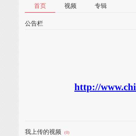
首页
视频
专辑
公告栏
http://www.ch
【营养保健食品】
·
特级御坊堂海狗丸罐装
·
御坊堂清毒和调养正套装
·
御坊堂
·
御坊堂灵芝螺旋藻片
·
御坊堂康辐宁片
·
御坊堂
·
御坊堂青春年华胶囊
·
御坊堂芦荟美软胶囊小
·
御坊堂
我上传的视频
(0)
·
御坊堂芦荟美软胶囊大
·
御坊堂大豆卵磷脂胶囊
·
御坊堂