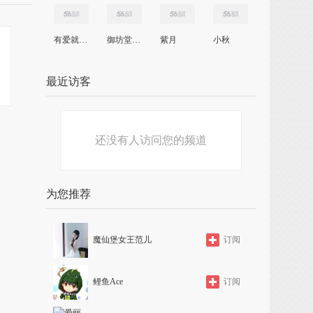
有爱就有梦
御坊堂三生雄鹰
紫月
小秋
最近访客
还没有人访问您的频道
为您推荐
魔仙堡女王范儿
订阅
鲤鱼Ace
订阅