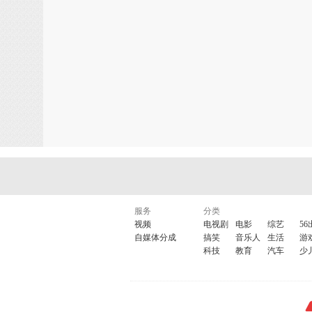
◎
【中国商务部】
◎
【国家中医药管理局】
◎
【健康园地】
◎
【中国保健协会网站】
◎
【相关网站链接】
·
百度网站
·
谷歌网站
·
雅虎网站
·
淘宝网站
·
海南视窗人民网站
·
海南在线网站
·
56网站
·
139邮箱
服务
分类
◎
【网上学习天地】
视频
电视剧
电影
综艺
56
·
陈安之-成功梦工厂
自媒体分成
搞笑
音乐人
生活
游
科技
教育
汽车
少
◎
【全国航空】
·
春秋航空
·
海南航空
·
南方航空
·
东