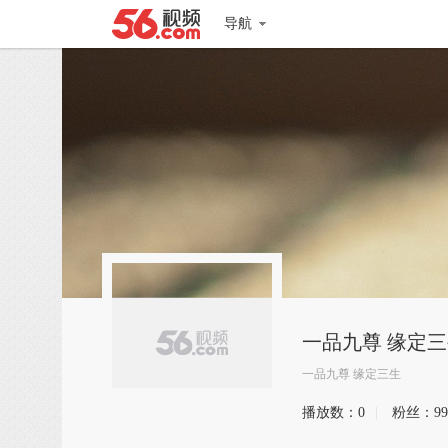
导航
一品九尊 缘定
一品九尊 缘定三生
播放数：
0
|
粉丝：
99