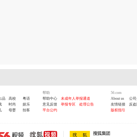
·
腾讯网站
·
免费在线翻译
帮助
56.com
出品
高校
粤语
帮助中心
未成年人举报通道
About us
公司
戏
时尚
娱乐
意见反馈
举报专区
处理公告
友情链接
反盗
儿
母婴
拍客
平台公约
版权指引
方航空