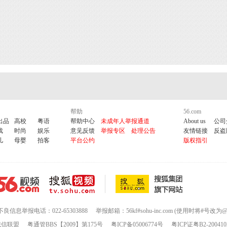
帮助
56.com
出品
高校
粤语
帮助中心
未成年人举报通道
About us
公司
戏
时尚
娱乐
意见反馈
举报专区
处理公告
友情链接
反盗
儿
母婴
拍客
平台公约
版权指引
不良信息举报电话：022-65303888
举报邮箱：56kf#sohu-inc.com (使用时将#号改为@
诚信联盟
粤通管BBS【2009】第175号
粤ICP备05006774号
粤ICP证粤B2-200410