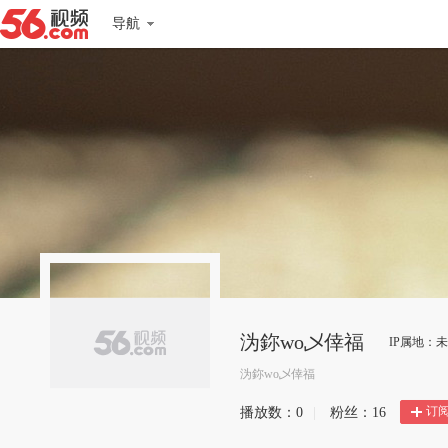
导航
沩鉨wo乄倖福
IP属地：
沩鉨wo乄倖福
订
播放数：
0
|
粉丝：
16