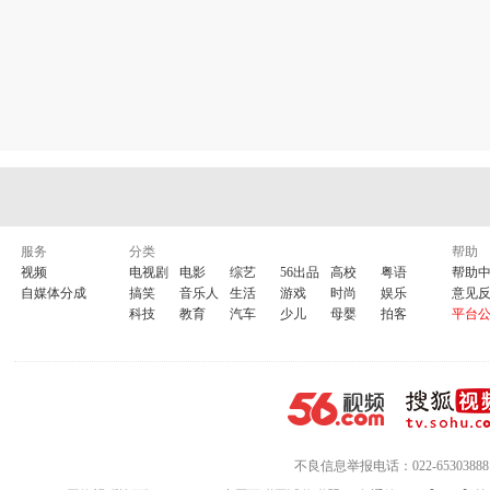
服务
分类
帮助
视频
电视剧
电影
综艺
56出品
高校
粤语
帮助
自媒体分成
搞笑
音乐人
生活
游戏
时尚
娱乐
意见
科技
教育
汽车
少儿
母婴
拍客
平台
不良信息举报电话：022-65303888