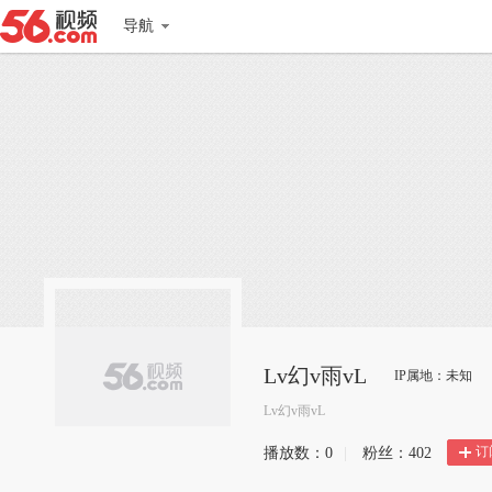
导航
Lv幻v雨vL
IP属地：未知
Lv幻v雨vL
订
播放数：
0
|
粉丝：
402