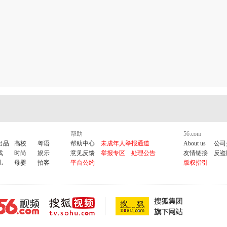
帮助
56.com
出品
高校
粤语
帮助中心
未成年人举报通道
About us
公司
戏
时尚
娱乐
意见反馈
举报专区
处理公告
友情链接
反盗
儿
母婴
拍客
平台公约
版权指引