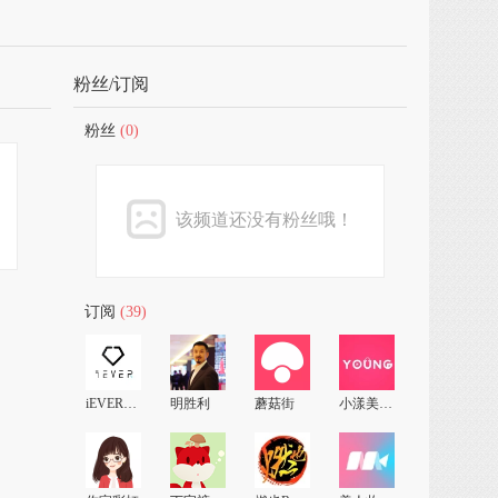
粉丝/订阅
粉丝
(0)
该频道还没有粉丝哦！
订阅
(39)
iEVER美课
明胜利
蘑菇街
小漾美人计