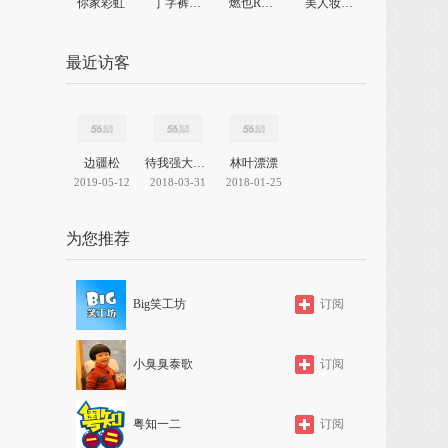
你家彩虹
丁字裤的光芒
燃也Royal
美人妆APP
最近访客
边疆松
待我强大给我
林叶漂漂
2019-05-12
2018-03-31
2018-01-25
为您推荐
Big笑工坊
订阅
小臭臭泰歌
订阅
粤知一二
订阅