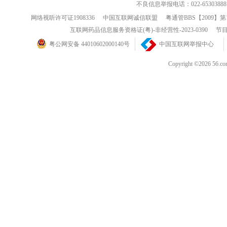
不良信息举报电话：022-65303888
网络视听许可证1908336
中国互联网诚信联盟
粤通管BBS【2009】第
互联网药品信息服务资格证(粤)-非经营性-2023-0390
节目
粤公网安备 44010602000140号
中国互联网举报中心
Copyright ©202