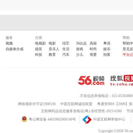
服务
分类
帮助
视频
电视剧
电影
综艺
56出品
高校
粤语
帮助
自媒体分成
搞笑
音乐人
生活
游戏
时尚
娱乐
意见
科技
教育
汽车
少儿
母婴
拍客
平台
不良信息举报电话：022-65303888
网络视听许可证1908336
中国互联网诚信联盟
粤通管BBS【2009】第
互联网药品信息服务资格证(粤)-非经营性-2023-0390
节目
粤公网安备 44010602000140号
中国互联网举报中心
Copyright ©202