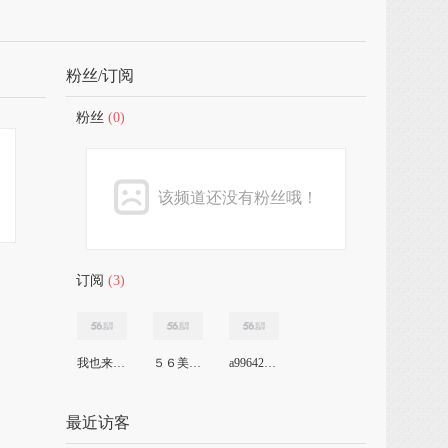
粉丝/订阅
粉丝
(0)
该频道还没有粉丝哦！
订阅
(3)
我也来了56
５６美女主播
a996423352
最近访客