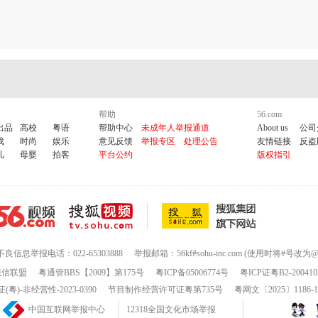
帮助
56.com
出品
高校
粤语
帮助中心
未成年人举报通道
About us
公司
戏
时尚
娱乐
意见反馈
举报专区
处理公告
友情链接
反盗
儿
母婴
拍客
平台公约
版权指引
不良信息举报电话：022-65303888
举报邮箱：56kf#sohu-inc.com (使用时将#号改为@
诚信联盟
粤通管BBS【2009】第175号
粤ICP备05006774号
粤ICP证粤B2-200410
-非经营性-2023-0390
节目制作经营许可证粤第735号
粤网文〔2025〕1186-
中国互联网举报中心
12318全国文化市场举报