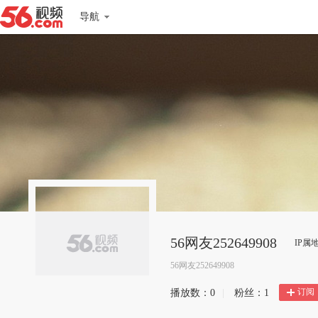
导航
56网友252649908
IP属
56网友252649908
订阅
播放数：
0
|
粉丝：
1