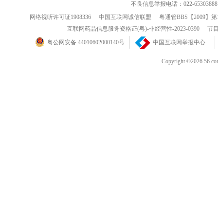
不良信息举报电话：022-65303888
网络视听许可证1908336
中国互联网诚信联盟
粤通管BBS【2009】第
互联网药品信息服务资格证(粤)-非经营性-2023-0390
节目
粤公网安备 44010602000140号
中国互联网举报中心
Copyright ©202