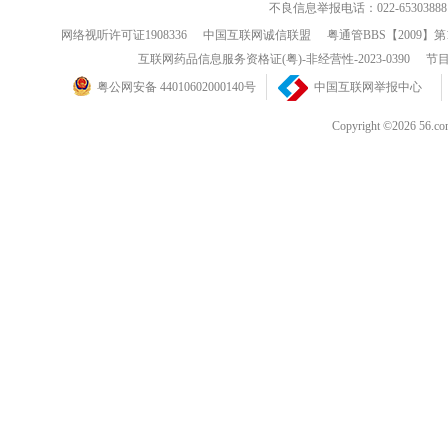
不良信息举报电话：022-65303888
网络视听许可证1908336
中国互联网诚信联盟
粤通管BBS【2009】第
互联网药品信息服务资格证(粤)-非经营性-2023-0390
节目
粤公网安备 44010602000140号
中国互联网举报中心
Copyright ©202