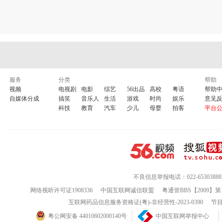
服务
分类
帮助
视频
电视剧
电影
综艺
56出品
高校
粤语
帮助
自媒体分成
搞笑
音乐人
生活
游戏
时尚
娱乐
意见
科技
教育
汽车
少儿
母婴
拍客
平台
不良信息举报电话：022-65303888
网络视听许可证1908336
中国互联网诚信联盟
粤通管BBS【2009】第
互联网药品信息服务资格证(粤)-非经营性-2023-0390
节目
粤公网安备 44010602000140号
中国互联网举报中心