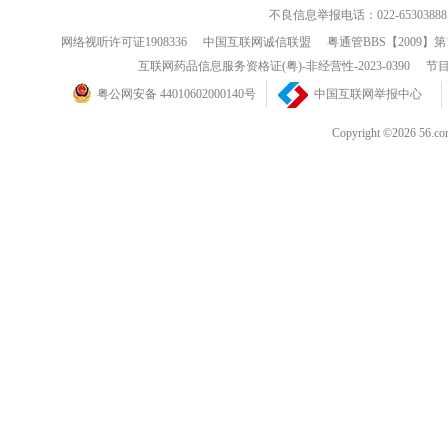
不良信息举报电话：022-65303888
网络视听许可证1908336
中国互联网诚信联盟
粤通管BBS【2009】第
互联网药品信息服务资格证(粤)-非经营性-2023-0390
节目
粤公网安备 44010602000140号
中国互联网举报中心
Copyright ©202