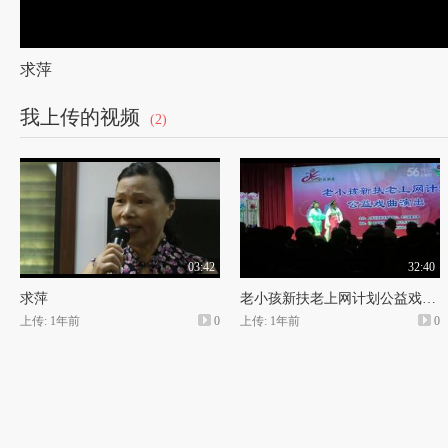
求萍
我上传的视频
(2)
03:42
32:40
求萍
老小孩新扶老上网计划公益戏曲演出
上传: 1年前
0
上传: 1年前
0