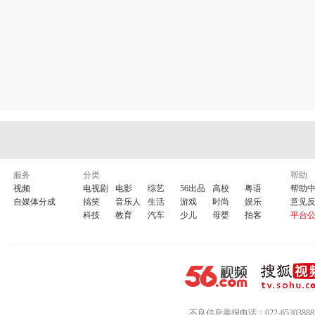
服务
分类
帮助
视频
电视剧
电影
综艺
56出品
高校
粤语
帮助
自媒体分成
搞笑
音乐人
生活
游戏
时尚
娱乐
意见
科技
教育
汽车
少儿
母婴
拍客
平台
不良信息举报电话：022-65303888