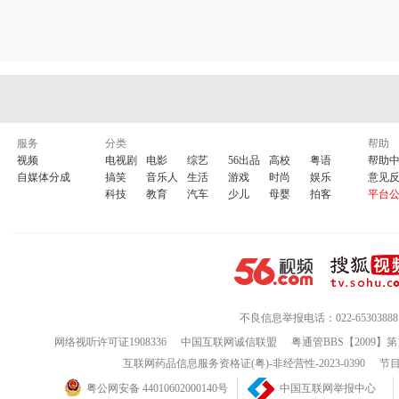
服务
分类
帮助
视频
电视剧
电影
综艺
56出品
高校
粤语
帮助
自媒体分成
搞笑
音乐人
生活
游戏
时尚
娱乐
意见
科技
教育
汽车
少儿
母婴
拍客
平台
不良信息举报电话：022-65303888
网络视听许可证1908336
中国互联网诚信联盟
粤通管BBS【2009】第
互联网药品信息服务资格证(粤)-非经营性-2023-0390
节目
粤公网安备 44010602000140号
中国互联网举报中心