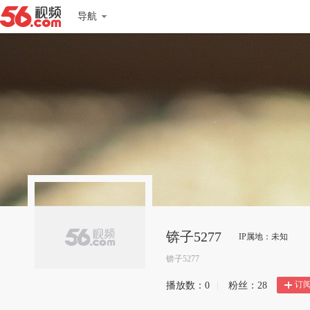
导航
锛子5277
IP属地：未知
锛子5277
订
播放数：
0
|
粉丝：
28