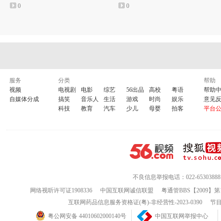
0
0
服务
分类
帮助
视频
电视剧
电影
综艺
56出品
高校
粤语
帮助
自媒体分成
搞笑
音乐人
生活
游戏
时尚
娱乐
意见
科技
教育
汽车
少儿
母婴
拍客
平台
不良信息举报电话：022-65303888
网络视听许可证1908336
中国互联网诚信联盟
粤通管BBS【2009】第
互联网药品信息服务资格证(粤)-非经营性-2023-0390
节目
粤公网安备 44010602000140号
中国互联网举报中心