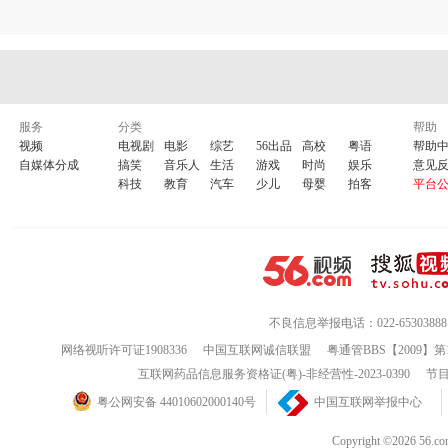
服务
分类
帮助
视频
电视剧
电影
综艺
56出品
高校
粤语
帮助
自媒体分成
搞笑
音乐人
生活
游戏
时尚
娱乐
意见
科技
教育
汽车
少儿
母婴
拍客
平台
不良信息举报电话：022-65303888
网络视听许可证1908336
中国互联网诚信联盟
粤通管BBS【2009】第
互联网药品信息服务资格证(粤)-非经营性-2023-0390
节目
粤公网安备 44010602000140号
中国互联网举报中心
Copyright ©202