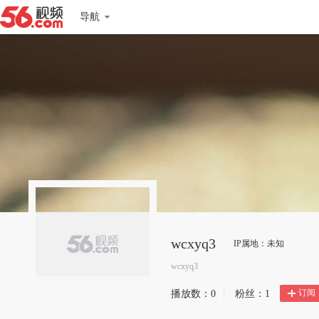
导航
wcxyq3
IP属地：未知
wcxyq3
订阅
播放数：
0
|
粉丝：
1