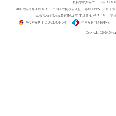
不良信息举报电话：022-65303888
网络视听许可证1908336
中国互联网诚信联盟
粤通管BBS【2009】第
互联网药品信息服务资格证(粤)-非经营性-2023-0390
节目
粤公网安备 44010602000140号
中国互联网举报中心
Copyright ©202