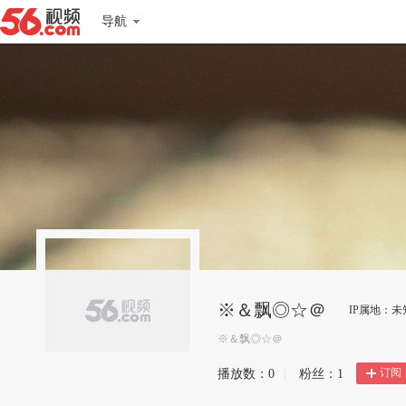
导航
※＆飘◎☆＠
IP属地：未
※＆飘◎☆＠
订阅
播放数：
0
|
粉丝：
1