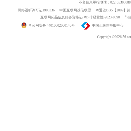
不良信息举报电话：022-65303888
网络视听许可证1908336
中国互联网诚信联盟
粤通管BBS【2009】第
互联网药品信息服务资格证(粤)-非经营性-2023-0390
节目
粤公网安备 44010602000140号
中国互联网举报中心
Copyright ©202