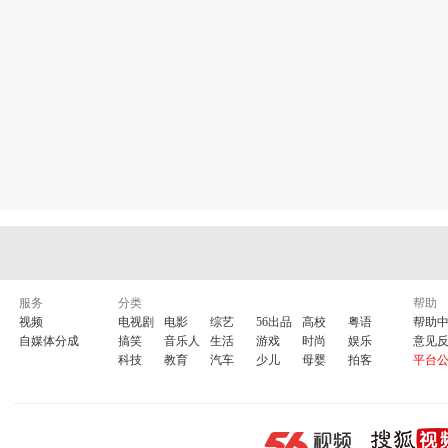
欢迎光临我的网易博客：
服务
分类
帮助
http://emtfamtf.blog.163.com/
视频
电视剧
电影
综艺
56出品
高校
粤语
帮助
自媒体分成
搞笑
音乐人
生活
游戏
时尚
娱乐
意见
科技
教育
汽车
少儿
母婴
拍客
平台
欢迎光临我的新浪博客 :
http://blog.sina.com/3396815XYZ